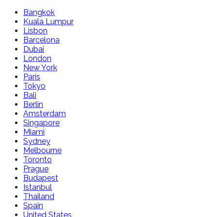
Bangkok
Kuala Lumpur
Lisbon
Barcelona
Dubai
London
New York
Paris
Tokyo
Bali
Berlin
Amsterdam
Singapore
Miami
Sydney
Melbourne
Toronto
Prague
Budapest
Istanbul
Thailand
Spain
United States