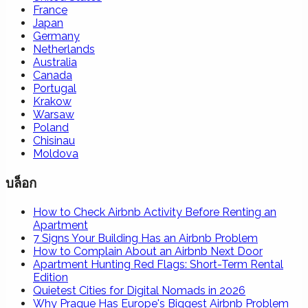
France
Japan
Germany
Netherlands
Australia
Canada
Portugal
Krakow
Warsaw
Poland
Chisinau
Moldova
บล็อก
How to Check Airbnb Activity Before Renting an
Apartment
7 Signs Your Building Has an Airbnb Problem
How to Complain About an Airbnb Next Door
Apartment Hunting Red Flags: Short-Term Rental
Edition
Quietest Cities for Digital Nomads in 2026
Why Prague Has Europe's Biggest Airbnb Problem