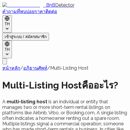
BnB
Detector
คำถามที่พบบ่อย
ราคา
ติดต่อ
TH
เข้าสู่ระบบ / สมัครสมาชิก
TH
หน้าหลัก
/
อภิธานศัพท์
/
Multi-Listing Host
Multi-Listing Hostคืออะไร?
A
multi-listing host
is an individual or entity that
manages two or more short-term rental listings on
platforms like Airbnb, Vrbo, or Booking.com. A single listing
often indicates a homeowner renting out a spare room.
Multiple listings signal a commercial operation, someone
who has made short-term rentals a business. In cities like