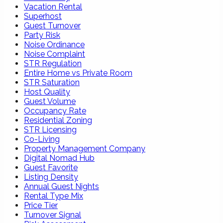
Vacation Rental
Superhost
Guest Turnover
Party Risk
Noise Ordinance
Noise Complaint
STR Regulation
Entire Home vs Private Room
STR Saturation
Host Quality
Guest Volume
Occupancy Rate
Residential Zoning
STR Licensing
Co-Living
Property Management Company
Digital Nomad Hub
Guest Favorite
Listing Density
Annual Guest Nights
Rental Type Mix
Price Tier
Turnover Signal