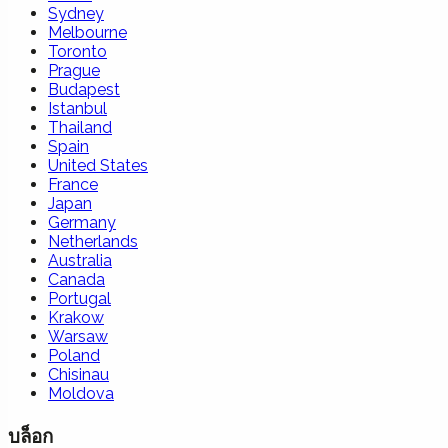
Sydney
Melbourne
Toronto
Prague
Budapest
Istanbul
Thailand
Spain
United States
France
Japan
Germany
Netherlands
Australia
Canada
Portugal
Krakow
Warsaw
Poland
Chisinau
Moldova
บล็อก