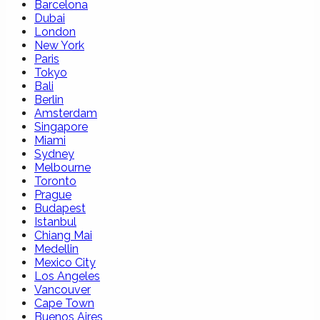
Barcelona
Dubai
London
New York
Paris
Tokyo
Bali
Berlin
Amsterdam
Singapore
Miami
Sydney
Melbourne
Toronto
Prague
Budapest
Istanbul
Chiang Mai
Medellin
Mexico City
Los Angeles
Vancouver
Cape Town
Buenos Aires