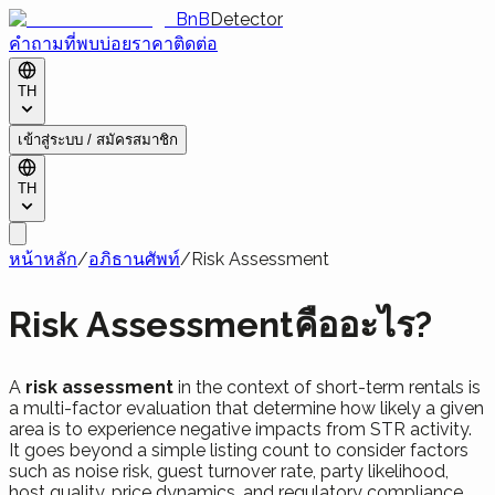
BnB
Detector
คำถามที่พบบ่อย
ราคา
ติดต่อ
TH
เข้าสู่ระบบ / สมัครสมาชิก
TH
หน้าหลัก
/
อภิธานศัพท์
/
Risk Assessment
Risk Assessmentคืออะไร?
A
risk assessment
in the context of short-term rentals is
a multi-factor evaluation that determine how likely a given
area is to experience negative impacts from STR activity.
It goes beyond a simple listing count to consider factors
such as noise risk, guest turnover rate, party likelihood,
host quality, price dynamics, and regulatory compliance.