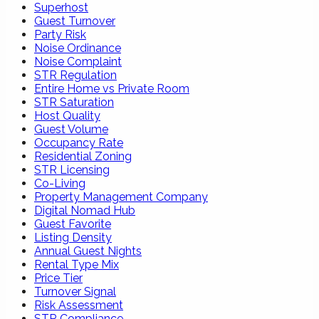
Superhost
Guest Turnover
Party Risk
Noise Ordinance
Noise Complaint
STR Regulation
Entire Home vs Private Room
STR Saturation
Host Quality
Guest Volume
Occupancy Rate
Residential Zoning
STR Licensing
Co-Living
Property Management Company
Digital Nomad Hub
Guest Favorite
Listing Density
Annual Guest Nights
Rental Type Mix
Price Tier
Turnover Signal
Risk Assessment
STR Compliance