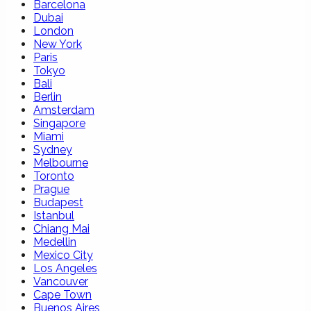
Barcelona
Dubai
London
New York
Paris
Tokyo
Bali
Berlin
Amsterdam
Singapore
Miami
Sydney
Melbourne
Toronto
Prague
Budapest
Istanbul
Chiang Mai
Medellin
Mexico City
Los Angeles
Vancouver
Cape Town
Buenos Aires