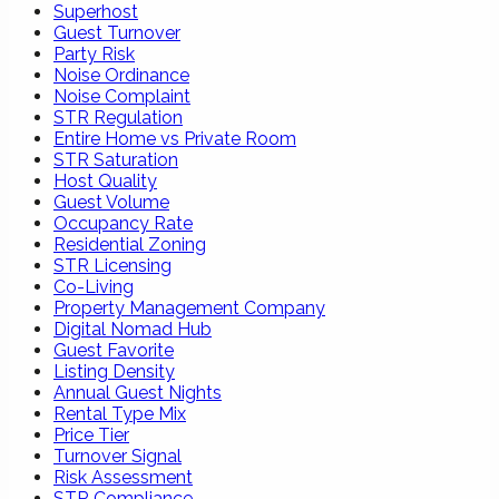
Superhost
Guest Turnover
Party Risk
Noise Ordinance
Noise Complaint
STR Regulation
Entire Home vs Private Room
STR Saturation
Host Quality
Guest Volume
Occupancy Rate
Residential Zoning
STR Licensing
Co-Living
Property Management Company
Digital Nomad Hub
Guest Favorite
Listing Density
Annual Guest Nights
Rental Type Mix
Price Tier
Turnover Signal
Risk Assessment
STR Compliance