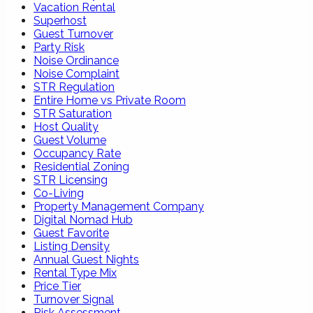
Vacation Rental
Superhost
Guest Turnover
Party Risk
Noise Ordinance
Noise Complaint
STR Regulation
Entire Home vs Private Room
STR Saturation
Host Quality
Guest Volume
Occupancy Rate
Residential Zoning
STR Licensing
Co-Living
Property Management Company
Digital Nomad Hub
Guest Favorite
Listing Density
Annual Guest Nights
Rental Type Mix
Price Tier
Turnover Signal
Risk Assessment