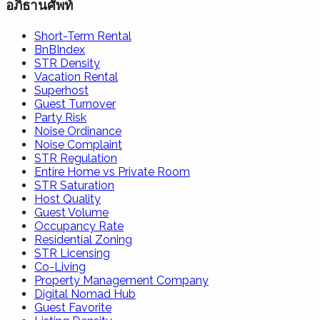
อภิธานศัพท์
Short-Term Rental
BnBIndex
STR Density
Vacation Rental
Superhost
Guest Turnover
Party Risk
Noise Ordinance
Noise Complaint
STR Regulation
Entire Home vs Private Room
STR Saturation
Host Quality
Guest Volume
Occupancy Rate
Residential Zoning
STR Licensing
Co-Living
Property Management Company
Digital Nomad Hub
Guest Favorite