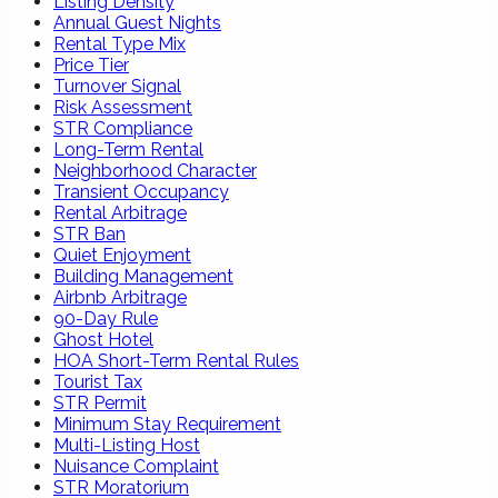
Listing Density
Annual Guest Nights
Rental Type Mix
Price Tier
Turnover Signal
Risk Assessment
STR Compliance
Long-Term Rental
Neighborhood Character
Transient Occupancy
Rental Arbitrage
STR Ban
Quiet Enjoyment
Building Management
Airbnb Arbitrage
90-Day Rule
Ghost Hotel
HOA Short-Term Rental Rules
Tourist Tax
STR Permit
Minimum Stay Requirement
Multi-Listing Host
Nuisance Complaint
STR Moratorium