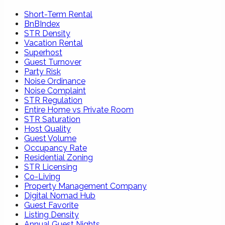
Short-Term Rental
BnBIndex
STR Density
Vacation Rental
Superhost
Guest Turnover
Party Risk
Noise Ordinance
Noise Complaint
STR Regulation
Entire Home vs Private Room
STR Saturation
Host Quality
Guest Volume
Occupancy Rate
Residential Zoning
STR Licensing
Co-Living
Property Management Company
Digital Nomad Hub
Guest Favorite
Listing Density
Annual Guest Nights