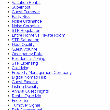
Vacation Rental
Superhost
Guest Turnover
Party Risk
Noise Ordinance
Noise Complaint
STR Regulation
Entire Home vs Private Room
STR Saturation
Host Quality
Guest Volume
Occupancy Rate
Residential Zoning
STR Licensing
Co-Living
Property Management Company
Digital Nomad Hub
Guest Favorite
Listing Density
Annual Guest Nights
Rental Type Mix
Price Tier
Turnover Signal
Risk Assessment