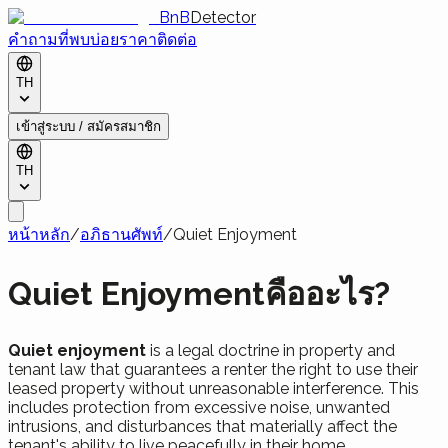
BnB
Detector
คำถามที่พบบ่อย
ราคา
ติดต่อ
TH
เข้าสู่ระบบ / สมัครสมาชิก
TH
หน้าหลัก
/
อภิธานศัพท์
/
Quiet Enjoyment
Quiet Enjoymentคืออะไร?
Quiet enjoyment
is a legal doctrine in property and
tenant law that guarantees a renter the right to use their
leased property without unreasonable interference. This
includes protection from excessive noise, unwanted
intrusions, and disturbances that materially affect the
tenant's ability to live peacefully in their home.