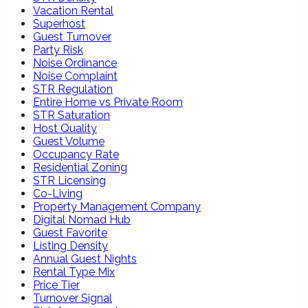
Vacation Rental
Superhost
Guest Turnover
Party Risk
Noise Ordinance
Noise Complaint
STR Regulation
Entire Home vs Private Room
STR Saturation
Host Quality
Guest Volume
Occupancy Rate
Residential Zoning
STR Licensing
Co-Living
Property Management Company
Digital Nomad Hub
Guest Favorite
Listing Density
Annual Guest Nights
Rental Type Mix
Price Tier
Turnover Signal