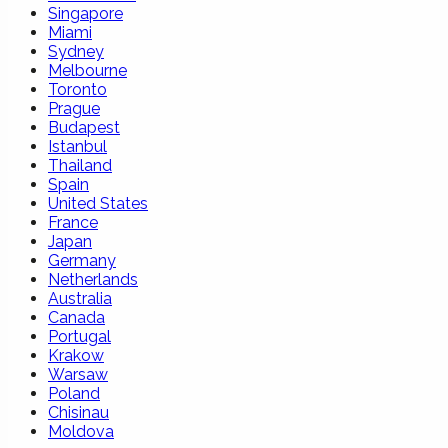
Singapore
Miami
Sydney
Melbourne
Toronto
Prague
Budapest
Istanbul
Thailand
Spain
United States
France
Japan
Germany
Netherlands
Australia
Canada
Portugal
Krakow
Warsaw
Poland
Chisinau
Moldova