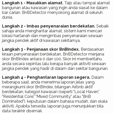
Langkah 1 - Masukkan alamat.
Taip atau tampal alamat
bangunan atau kawasan yang ingin anda siasat ke dalam
bar carian. BnBDetector menyokong alamat di seluruh
dunia.
Langkah 2 - Imbas penyenaraian berdekatan.
Sebaik
sahaja anda menghantar alamat, sistem kami mencari
lokasi hartanah dan mengimbas penyenaraian sewaan
jangka pendek aktif di kawasan sekitarnya.
Langkah 3 - Penjanaan skor BnBIndex.
Berdasarkan
kiraan penyenaraian berdekatan, BnBDetector menjana
skor BnBIndex antara 0 dan 100. Skor ini memberitahu
anda secara sepintas lalu berapa banyak aktiviti sewaan
jangka pendek yang hadir di dalam dan sekitar bangunan.
Langkah 4 - Penghantaran laporan segera.
Dalam
beberapa saat, anda menerima laporan jelas yang
merangkumi skor BnBIndex, bilangan Airbnb aktif
berdekatan, kategori kawasan (seperti "Local Haven,"
"Residential Core," "Mixed Community," atau "BnB
Dominated"), keputusan dalam bahasa mudah, dan skala
aktiviti. Apabila tersedia, laporan juga menunjukkan bila
data terakhir disemak.