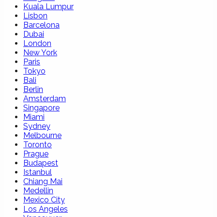
Kuala Lumpur
Lisbon
Barcelona
Dubai
London
New York
Paris
Tokyo
Bali
Berlin
Amsterdam
Singapore
Miami
Sydney
Melbourne
Toronto
Prague
Budapest
Istanbul
Chiang Mai
Medellin
Mexico City
Los Angeles