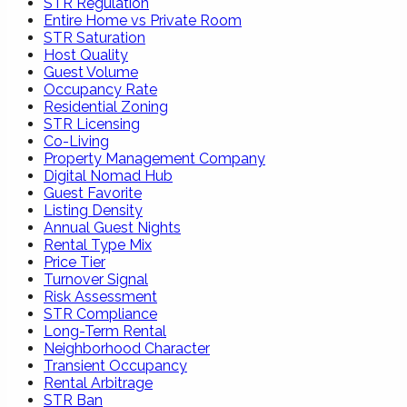
STR Regulation
Entire Home vs Private Room
STR Saturation
Host Quality
Guest Volume
Occupancy Rate
Residential Zoning
STR Licensing
Co-Living
Property Management Company
Digital Nomad Hub
Guest Favorite
Listing Density
Annual Guest Nights
Rental Type Mix
Price Tier
Turnover Signal
Risk Assessment
STR Compliance
Long-Term Rental
Neighborhood Character
Transient Occupancy
Rental Arbitrage
STR Ban