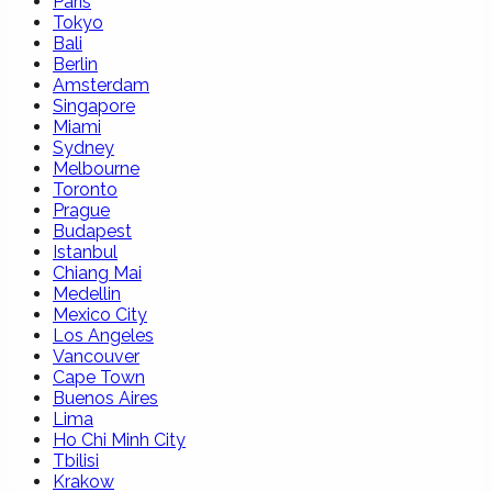
Paris
Tokyo
Bali
Berlin
Amsterdam
Singapore
Miami
Sydney
Melbourne
Toronto
Prague
Budapest
Istanbul
Chiang Mai
Medellin
Mexico City
Los Angeles
Vancouver
Cape Town
Buenos Aires
Lima
Ho Chi Minh City
Tbilisi
Krakow