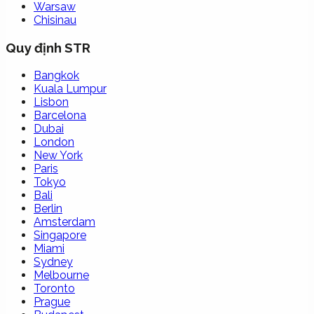
Warsaw
Chisinau
Quy định STR
Bangkok
Kuala Lumpur
Lisbon
Barcelona
Dubai
London
New York
Paris
Tokyo
Bali
Berlin
Amsterdam
Singapore
Miami
Sydney
Melbourne
Toronto
Prague