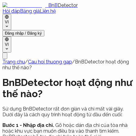
BnB
Detector
Hỏi đáp
Bảng giá
Liên hệ
VI
Đăng nhập / Đăng ký
VI
Trang chu
/
Cau hoi thuong gap
/
BnBDetector hoạt động
như thế nào?
BnBDetector hoạt động như
thế nào?
Sử dụng BnBDetector rất đơn giản và chỉ mất vài giây.
Dưới đây là cách quy trình hoạt động từ đầu đến cuối:
Bước 1 - Nhập địa chỉ.
Gõ hoặc dán địa chỉ của tòa nhà
hoặc khu vực bạn muốn điều tra vào thanh tìm kiếm.