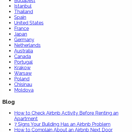
Budapest
Istanbul
Thailand
Spain
United States
France
Japan
Germany
Netherlands
Australia
Canada
Portugal
Krakow
Warsaw
Poland
Chisinau
Moldova
Blog
How to Check Airbnb Activity Before Renting an
Apartment
7 Signs Your Building Has an Airbnb Problem
How to Complain About an Airbnb Next Door