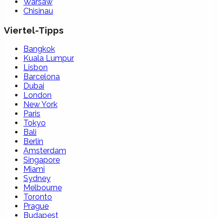
Warsaw
Chisinau
Viertel-Tipps
Bangkok
Kuala Lumpur
Lisbon
Barcelona
Dubai
London
New York
Paris
Tokyo
Bali
Berlin
Amsterdam
Singapore
Miami
Sydney
Melbourne
Toronto
Prague
Budapest