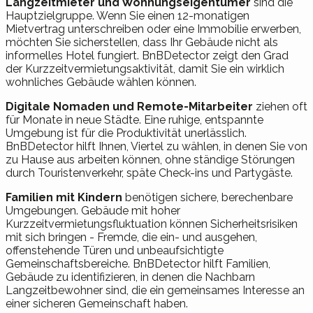
Langzeitmieter und Wohnungseigentümer
sind die
Hauptzielgruppe. Wenn Sie einen 12-monatigen
Mietvertrag unterschreiben oder eine Immobilie erwerben,
möchten Sie sicherstellen, dass Ihr Gebäude nicht als
informelles Hotel fungiert. BnBDetector zeigt den Grad
der Kurzzeitvermietungsaktivität, damit Sie ein wirklich
wohnliches Gebäude wählen können.
Digitale Nomaden und Remote-Mitarbeiter
ziehen oft
für Monate in neue Städte. Eine ruhige, entspannte
Umgebung ist für die Produktivität unerlässlich.
BnBDetector hilft Ihnen, Viertel zu wählen, in denen Sie von
zu Hause aus arbeiten können, ohne ständige Störungen
durch Touristenverkehr, späte Check-ins und Partygäste.
Familien mit Kindern
benötigen sichere, berechenbare
Umgebungen. Gebäude mit hoher
Kurzzeitvermietungsfluktuation können Sicherheitsrisiken
mit sich bringen - Fremde, die ein- und ausgehen,
offenstehende Türen und unbeaufsichtigte
Gemeinschaftsbereiche. BnBDetector hilft Familien,
Gebäude zu identifizieren, in denen die Nachbarn
Langzeitbewohner sind, die ein gemeinsames Interesse an
einer sicheren Gemeinschaft haben.