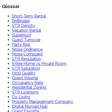
Glossar
Short-Term Rental
BnBIndex
STR Density
Vacation Rental
Superhost
Guest Turnover
Party Risk
Noise Ordinance
Noise Complaint
STR Regulation
Entire Home vs Private Room
STR Saturation
Host Quality
Guest Volume
Occupancy Rate
Residential Zoning
STR Licensing
Co-Living
Property Management Company
Digital Nomad Hub
Guest Favorite