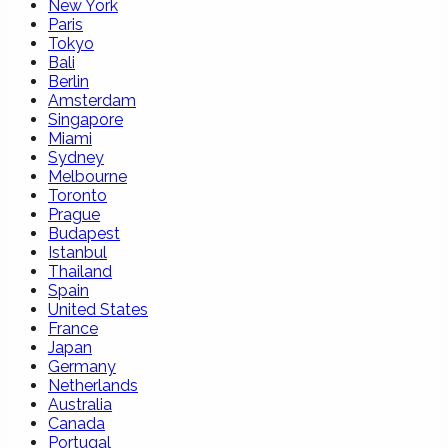
New York
Paris
Tokyo
Bali
Berlin
Amsterdam
Singapore
Miami
Sydney
Melbourne
Toronto
Prague
Budapest
Istanbul
Thailand
Spain
United States
France
Japan
Germany
Netherlands
Australia
Canada
Portugal