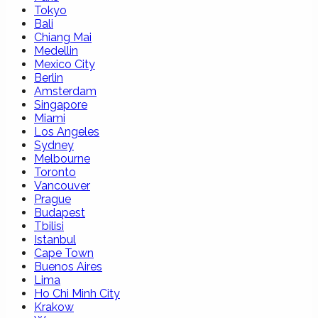
Tokyo
Bali
Chiang Mai
Medellin
Mexico City
Berlin
Amsterdam
Singapore
Miami
Los Angeles
Sydney
Melbourne
Toronto
Vancouver
Prague
Budapest
Tbilisi
Istanbul
Cape Town
Buenos Aires
Lima
Ho Chi Minh City
Krakow